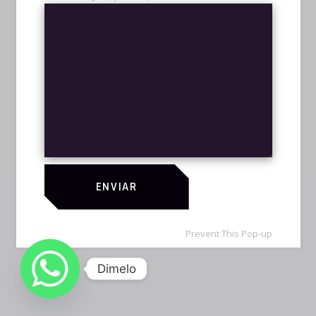
QUIENES SOMOS
TORNEOS
CONTACTANOS
FACEBOOK
INSTAGRAM
TWITCH
TIKTOK
WHATSAPP
ENVIAR
Prevent This Pop-up
Dimelo