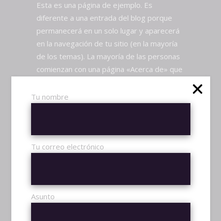
Esta es una página de ejemplo. Es
diferente a una entrada del blog porque
permanecerá en un solo lugar y aparecerá
en la navegación de tu sitio (en la mayoría
de los temas). La mayoría de las personas
comienzan con una página «Acerca de» que
les presenta a los visitantes potenciales
del sitio. Podrías decir algo así:
Tu nombre
¡HOLA! SOY CAMARERO DE DÍA,
ASPIRANTE A ACTOR DE NOCHE Y
ESTA ES MI WEB. VIVO EN
Tu correo electrónico
MAIRENA DEL ALCOR, TENGO UN
PERRO QUE SE LLAMA FIRULAIS Y
ME GUSTA EL REBUJITO. (Y LAS
Asunto
TARDES LARGAS CON CAFÉ).