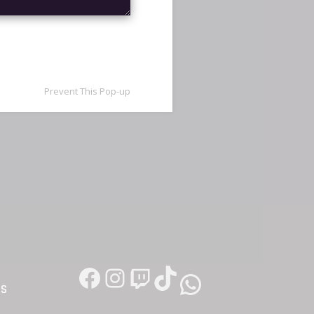
Prevent This Pop-up
FACEBOOK
INSTAGRAM
TWITCH
TIKTOK
WHATSAPP
OS