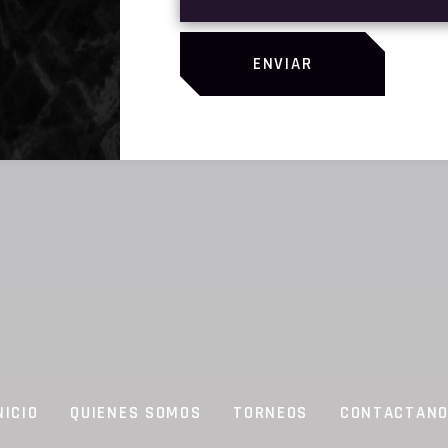
ELEASED S1
ENVIAR
SHARE:
NICIO
QUIENES SOMOS
TORNEOS
CONTACTAN