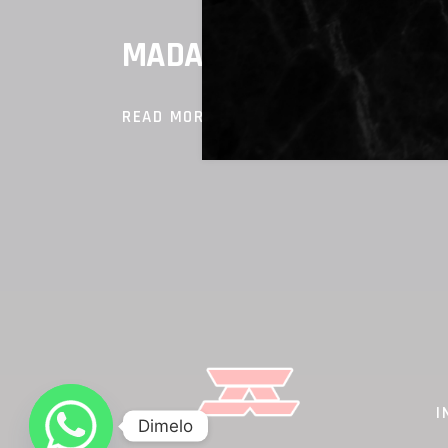
BY
FEESEC
18 DE OCTUBRE DE 2019
MOB
MADAGASCAR FUSION R
READ MORE
I
Dimelo