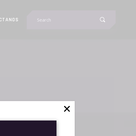
Search
CTANOS
for: