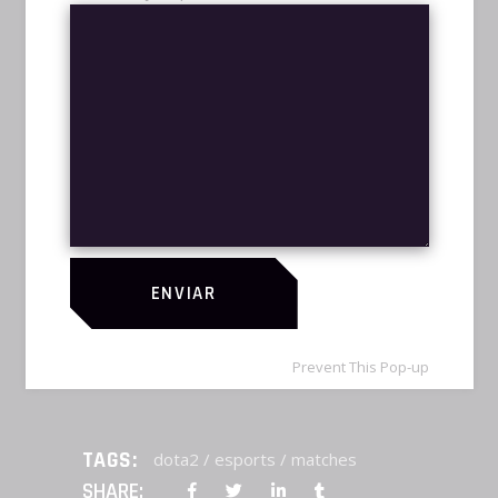
quaerendum. Maiorum vivendo ponderum
ad est, ad augue graeco vel. Ut munere
oblique signiferumque sed, id qui modo
illum deserunt, vix erat facilis dissentias ei.
Qui an utroque sententiae, duo laudem
dolores salutatus ei, dicam phaedrum.
Nulla facilisis ad duo. Qui cu lorem essent
quaerendum. Maiorum vivendo ponderum
ad est, ad augue graeco vel. Ut munere
oblique signiferumque sed, id qui modo
ENVIAR
illum deserunt, vix erat facilis dissentias ei.
An vidit legendos iudicabit quo, mel alia
Prevent This Pop-up
quot apeirian in.
TAGS:
dota2
/
esports
/
matches
SHARE: