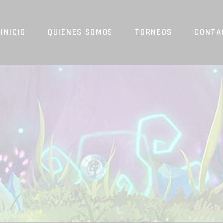
INICIO
QUIENES SOMOS
TORNEOS
CONTA