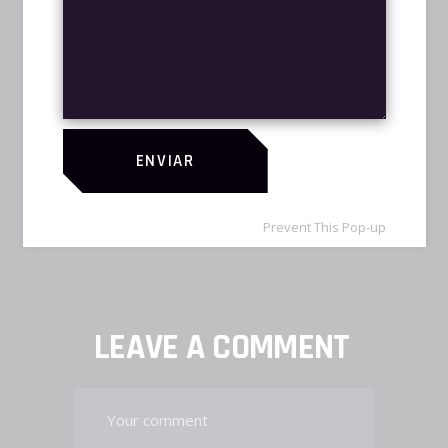
quaerendum. Maiorum vivendo ponderum
ad est, ad augue graeco vel. Ut munere
oblique signiferumque sed, id qui modo
illum deserunt, vix erat facilis dissentias ei.
An vidit legendos iudicabit quo, mel alia
quot apeirian in.
ENVIAR
TAGS:
dota2
/
esports
/
matches
Prevent This Pop-up
SHARE:
LEAVE A COMMENT