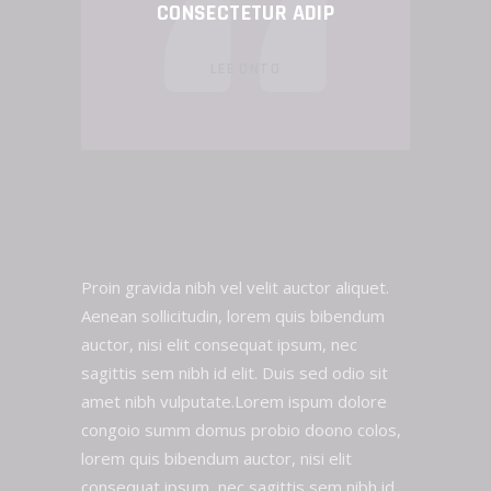
CONSECTETUR ADIP
LEE ONTO
BY
FEESEC
18 DE OCTUBRE DE 2019
ESPORTS
Proin gravida nibh vel velit auctor aliquet.
Aenean sollicitudin, lorem quis bibendum
auctor, nisi elit consequat ipsum, nec
sagittis sem nibh id elit. Duis sed odio sit
amet nibh vulputate.Lorem ispum dolore
congoio summ domus probio doono colos,
lorem quis bibendum auctor, nisi elit
consequat ipsum, nec sagittis sem nibh id