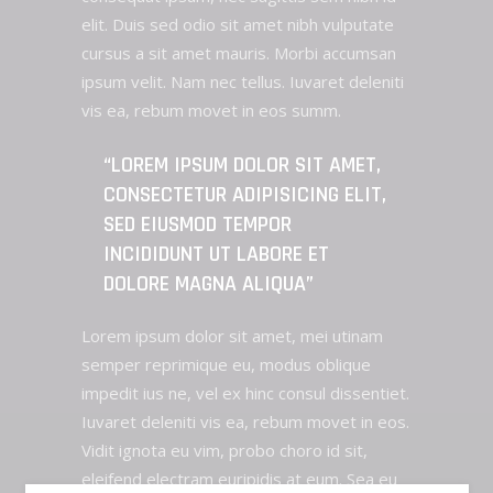
elit. Duis sed odio sit amet nibh vulputate
cursus a sit amet mauris. Morbi accumsan
ipsum velit. Nam nec tellus. Iuvaret deleniti
vis ea, rebum movet in eos summ.
“LOREM IPSUM DOLOR SIT AMET,
CONSECTETUR ADIPISICING ELIT,
SED EIUSMOD TEMPOR
INCIDIDUNT UT LABORE ET
DOLORE MAGNA ALIQUA”
Lorem ipsum dolor sit amet, mei utinam
semper reprimique eu, modus oblique
impedit ius ne, vel ex hinc consul dissentiet.
Iuvaret deleniti vis ea, rebum movet in eos.
Vidit ignota eu vim, probo choro id sit,
eleifend electram euripidis at eum. Sea eu