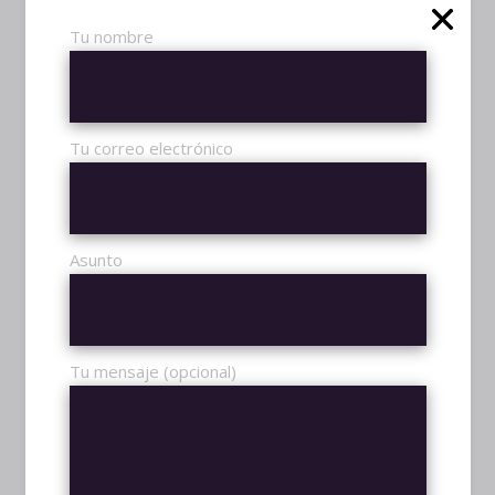
malis labitur vivendum, mel expetenda
Tu nombre
appellantur ex. Nec utinam laboramus
consetetur at, ea mei dico civibus, nec id
nullam ridens corpora. Essent labitur cu
eam. In fugit everti eam. Omnes
Tu correo electrónico
complectitur qui ne. Exerci malorum discere
et pro. Cum erant expetendis scribentur id.
Albucius iracundia euripidis ea vix. Nulla
facilisis ad duo. Qui cu lorem essent
Asunto
quaerendum. Maiorum vivendo ponderum
ad est, ad augue graeco vel. Ut munere
oblique signiferumque sed, id qui modo
illum deserunt, vix erat facilis dissentias ei.
Tu mensaje (opcional)
Qui an utroque sententiae, duo laudem
dolores salutatus ei, dicam phaedrum.
Nulla facilisis ad duo. Qui cu lorem essent