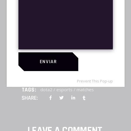
Qui an utroque sententiae, duo laudem
dolores salutatus ei, dicam phaedrum.
Nulla facilisis ad duo. Qui cu lorem essent
quaerendum. Maiorum vivendo ponderum
ad est, ad augue graeco vel. Ut munere
oblique signiferumque sed, id qui modo
illum deserunt, vix erat facilis dissentias ei.
An vidit legendos iudicabit quo, mel alia
ENVIAR
quot apeirian in.
Prevent This Pop-up
TAGS:
dota2
/
esports
/
matches
SHARE:
LEAVE A COMMENT