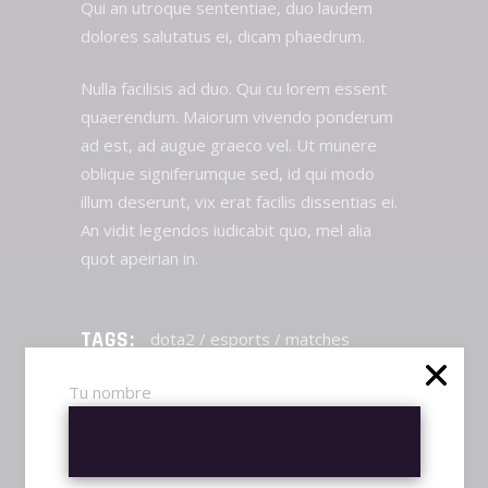
Qui an utroque sententiae, duo laudem
dolores salutatus ei, dicam phaedrum.
Nulla facilisis ad duo. Qui cu lorem essent
quaerendum. Maiorum vivendo ponderum
ad est, ad augue graeco vel. Ut munere
oblique signiferumque sed, id qui modo
illum deserunt, vix erat facilis dissentias ei.
An vidit legendos iudicabit quo, mel alia
quot apeirian in.
TAGS:
dota2
/
esports
/
matches
SHARE:
Tu nombre