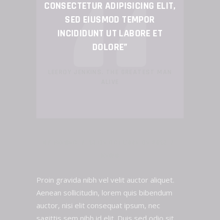
CONSECTETUR ADIPISICING ELIT,
SED EIUSMOD TEMPOR
INCIDIDUNT UT LABORE ET
DOLORE”
LEEROY JENKINS. THE GREATEST MAN
ALIVE
BY
FEESEC
19 DE OCTUBRE DE 2019
NEWS
Proin gravida nibh vel velit auctor aliquet.
Aenean sollicitudin, lorem quis bibendum
auctor, nisi elit consequat ipsum, nec
sagittis sem nibh id elit. Duis sed odio sit