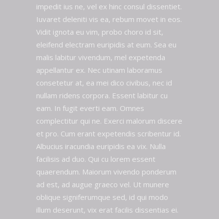
impedit ius ne, vel ex hinc consul dissentiet.
Iuvaret deleniti vis ea, rebum movet in eos.
Vidit ignota eu vim, probo choro id sit,
eleifend electram euripidis at eum. Sea eu
malis labitur vivendum, mel expetenda
appellantur ex. Nec utinam laboramus
consetetur at, ea mei dico civibus, nec id
nullam ridens corpora. Essent labitur cu
eam. In fugit everti eam. Omnes
complectitur qui ne. Exerci malorum discere
et pro. Cum erant expetendis scribentur id.
Albucius iracundia euripidis ea vix. Nulla
facilisis ad duo. Qui cu lorem essent
quaerendum. Maiorum vivendo ponderum
ad est, ad augue graeco vel. Ut munere
oblique signiferumque sed, id qui modo
illum deserunt, vix erat facilis dissentias ei.