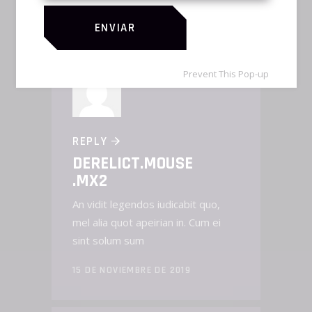
15 DE NOVIEMBRE DE 2019
ENVIAR
Prevent This Pop-up
REPLY
DERELICT.MOUSE
.MX2
An vidit legendos iudicabit quo,
mel alia quot apeirian in. Cum ei
sint solum sum
15 DE NOVIEMBRE DE 2019