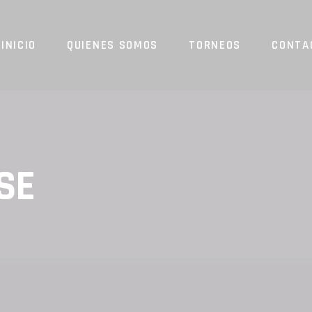
INICIO
QUIENES SOMOS
TORNEOS
CONTA
SE