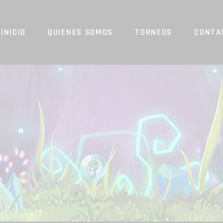
INICIO
QUIENES SOMOS
TORNEOS
CONTA