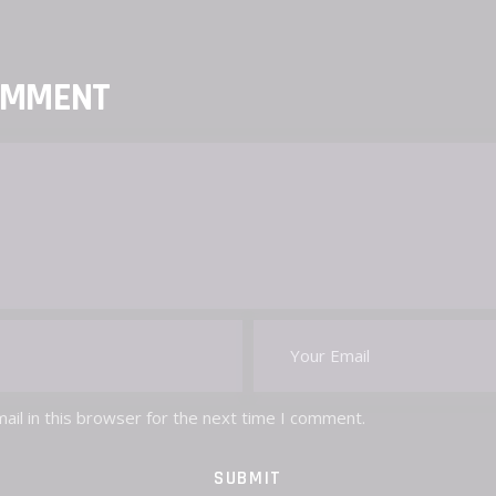
OMMENT
il in this browser for the next time I comment.
SUBMIT