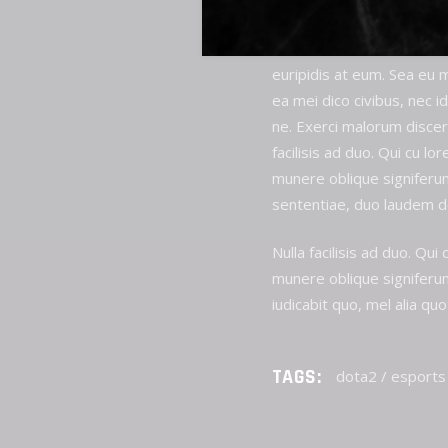
Lorem ipsum dolor sit ame
dissentiet. Iuvaret deleni
euripidis at eum. Sea eu 
ea mei dico civibus, nec i
ne. Exerci malorum discere
facilisis ad duo. Qui cu
munere oblique signiferumq
sententiae, duo laudem d
Nulla facilisis ad duo. 
munere oblique signiferumq
iudicabit quo, mel alia quot
TAGS:
dota2
/
esports