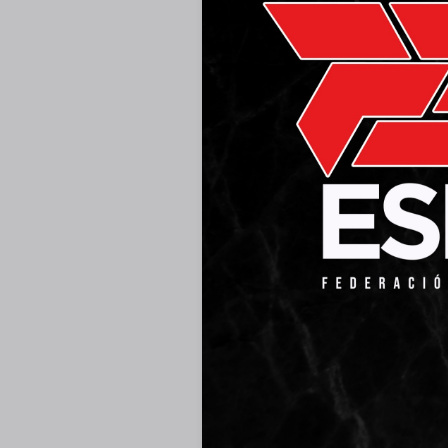
WE’
PREV POST
Proin gravida nibh vel vel
nec sagittis sem nibh id 
doono colos, lorem quis bi
amet nibh vulputate cursu
rebum movet in eos sum
“LOREM IPSUM DOLO
INCIDIDUNT UT LAB