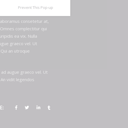
e, vel ex hinc consul
Prevent This Pop-up
it, eleifend electram
 laboramus consetetur at,
m. Omnes complectitur qui
ipidis ea vix. Nulla
ugue graeco vel. Ut
. Qui an utroque
 ad augue graeco vel. Ut
 An vidit legendos
E: