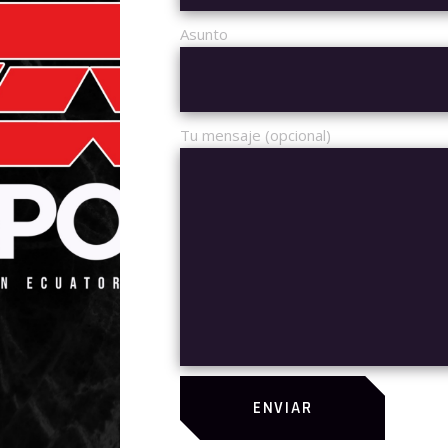
Asunto
BY
FEESEC
18 DE OCTUBRE DE 2019
ESPORTS
VE WON THE KINGSC
WHAT’S NEXT?
Tu mensaje (opcional)
it auctor aliquet. Aenean sollicitudin, lorem quis bibendum auctor, 
elit. Duis sed odio sit amet nibh vulputate.Lorem ispum dolore 
bendum auctor, nisi elit consequat ipsum, nec sagittis sem nibh id 
s a sit amet mauris. Morbi accumsan ipsum velit. Nam nec tellus. Iu
m.
R SIT AMET, CONSECTETUR ADIPISICING ELIT, SED EIUS
ENVIAR
ORE ET DOLORE MAGNA ALIQUA”