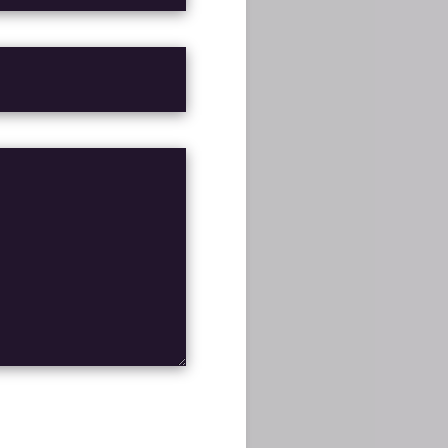
ONS!
NEXT POST
nisi elit consequat ipsum,
congoio summ domus probio
elit. Duis sed odio sit
varet deleniti vis ea,
MOD TEMPOR