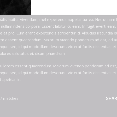
t, mei utinam semper reprimique eu, modus oblique impedit ius n
ti vis ea, rebum movet in eos. Vidit ignota eu vim, probo choro id s
malis labitur vivendum, mel expetenda appellantur ex. Nec utinam
d nullam ridens corpora. Essent labitur cu eam. In fugit everti ea
 et pro. Cum erant expetendis scribentur id. Albucius iracundia eur
 lorem essent quaerendum. Maiorum vivendo ponderum ad est, ad a
ue sed, id qui modo illum deserunt, vix erat facilis dissentias ei
olores salutatus ei, dicam phaedrum.
Qui cu lorem essent quaerendum. Maiorum vivendo ponderum ad est,
ue sed, id qui modo illum deserunt, vix erat facilis dissentias ei.
 apeirian in.
SHAR
/
matches