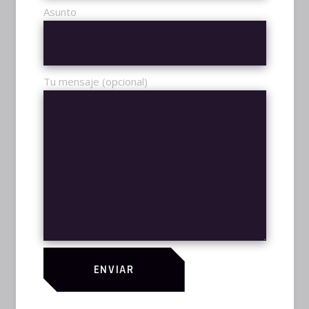
Asunto
HEADPHONES
$
69,00
TOURNAMENTS
Tu mensaje (opcional)
AÑADIR AL CARRITO
ENVIAR