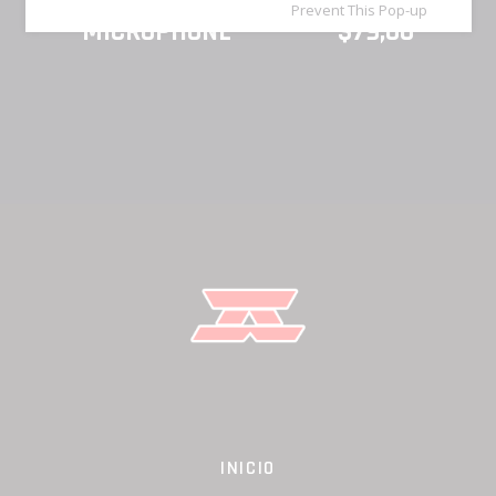
Prevent This Pop-up
MICROPHONE
$
79,00
TOURNAMENTS
INICIO