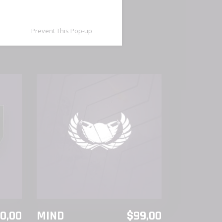
Prevent This Pop-up
AÑADIR AL CARRITO
00,00
MIND
$
99,00