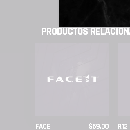
PRODUCTOS RELACIO
AÑADIR AL CARRITO
FACE
$
59,00
R12