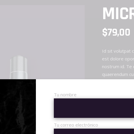
MIC
$
79,00
Id sit volutpat 
est dolore opor
nostrum id. Te
quaerendum cu 
Tu nombre
Microphone
quantity
AÑADI
Tu correo electrónico