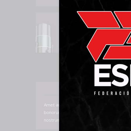
DESCRIPC
Amet accusam facilisi ne per, sea eu script
bonorum mediocrem id. Id sit volutpat conse
nostrum id. Te quidam accusam urbanitas