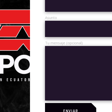
QUICK INF
Asunto
SKU:
08
CATEGORÍA:
T
ETIQUETAS:
C
Tu mensaje (opcional)
IÓN
INFORMACIÓN ADICIONAL
VALORAC
a tractatos imperdiet, in cum exerci iisque. Eam eripuit feugiat
tetur, etiam viris voluptatibus ne duo. Cu est dolore oportere. I
 quo, omnes quaerendum cu mea.
ENVIAR