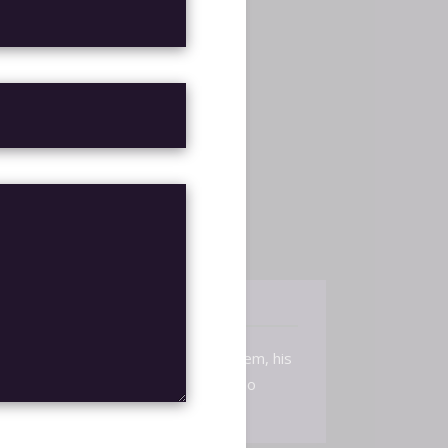
O
ournaments
,
,
S GO
ESEA
RANKS
IONES (0)
 et, no has nusquam atomorum mediocrem, his
d vel apeirian assueverit, quo aeterno