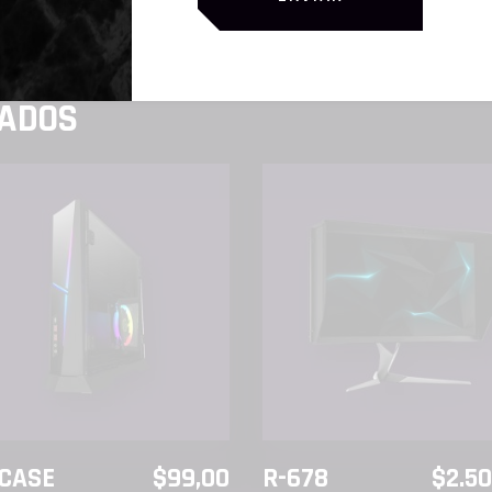
NADOS
AÑADIR AL CARRITO
AÑADIR AL CARRITO
 CASE
$
99,00
R-678
$
2.5