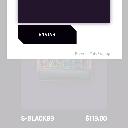
ESPORTS
OUT!
ENVIAR
Prevent This Pop-up
LEER MÁS
S-BLACK89
$
119,00
ESPORTS