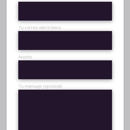
SEZAM
$
99,00
ESPORTS
Tu correo electrónico
Asunto
AÑADIR AL CARRITO
Tu mensaje (opcional)
M-LAPTOP
$
990,00