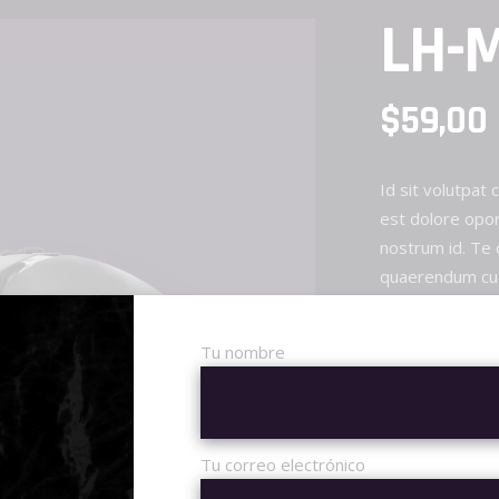
LH-
$
59,00
Id sit volutpat 
est dolore opor
nostrum id. Te
quaerendum cu 
Tu nombre
LH-
MOUSE
quantity
AÑADI
Tu correo electrónico