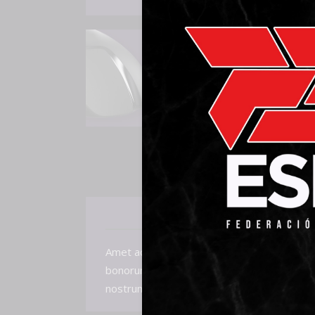
DESCRIPC
Amet accusam facilisi ne per, sea eu script
bonorum mediocrem id. Id sit volutpat conse
nostrum id. Te quidam accusam urbanitas