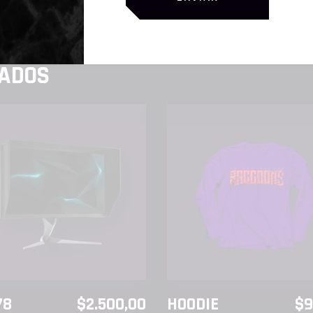
NADOS
AÑADIR AL CARRITO
AÑADIR AL CARRITO
78
$
2.500,00
HOODIE
$
9