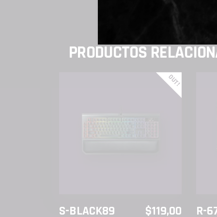
PRODUCTOS RELACIO
OUT!
LEER MÁS
S-BLACK89
$
119,00
R-6