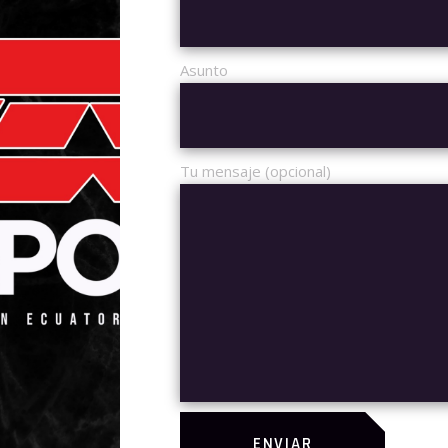
QUICK INF
Asunto
SKU:
11
CATEGORÍA:
E
ETIQUETAS:
C
Tu mensaje (opcional)
IÓN
INFORMACIÓN ADICIONAL
VALORAC
a tractatos imperdiet, in cum exerci iisque. Eam eripuit feugiat
tetur, etiam viris voluptatibus ne duo. Cu est dolore oportere. I
 quo, omnes quaerendum cu mea.
ENVIAR