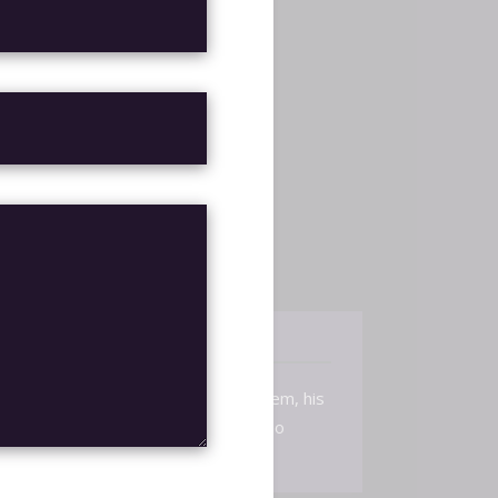
O
sports
,
,
S GO
ESEA
RANKS
IONES (0)
 et, no has nusquam atomorum mediocrem, his
d vel apeirian assueverit, quo aeterno