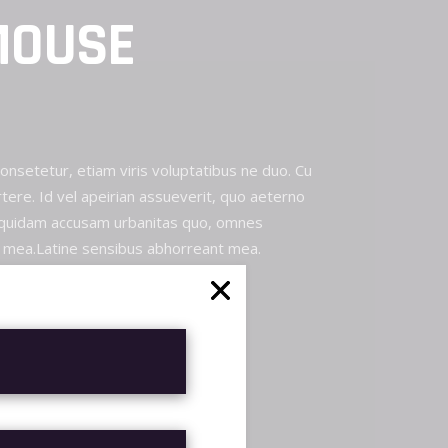
MOUSE
consetetur, etiam viris voluptatibus ne duo. Cu
tere. Id vel apeirian assueverit, quo aeterno
 quidam accusam urbanitas quo, omnes
mea.Latine sensibus abhorreant mea.
R AL CARRITO