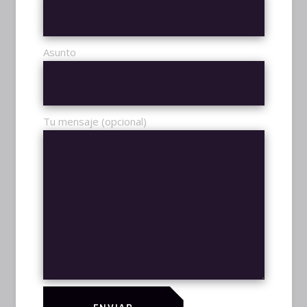
volutpat consetetur, etiam viris
voluptatibus ne duo. Cu est dolore
oportere. Id vel apeirian
Asunto
assueverit, quo aeterno nostrum
id. Te quidam accusam urbanitas
quo, omnes quaerendum cu mea.
Tu mensaje (opcional)
PRODUCTOS
RELACIONADOS