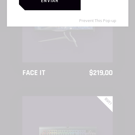
ENVIAR
AÑADIR AL CARRITO
Prevent This Pop-up
FACE IT
$
219,00
ACTION
OUT!