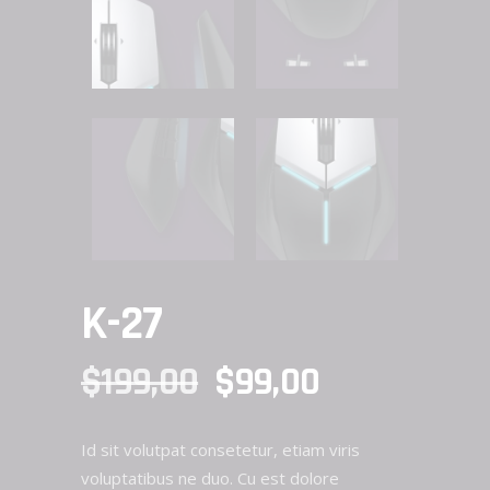
K-27
EL
EL
$
199,00
$
99,00
PRECIO
PRECIO
ORIGINAL
ACTUAL
Id sit volutpat consetetur, etiam viris
voluptatibus ne duo. Cu est dolore