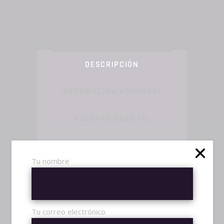
DESCRIPCIÓN
INFORMACIÓN ADICIONAL
VALORACIONES (1)
Amet accusam facilisi ne per, sea
eu scripta tractatos imperdiet, in
Tu nombre
cum exerci iisque. Eam eripuit
feugiat et, no has nusquam
atomorum mediocrem, his
Tu correo electrónico
bonorum mediocrem id. Id sit