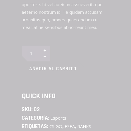
ERA:
ES:
oportere. Id vel apeirian assueverit, quo
$199,00.
$99,00.
aeterno nostrum id. Te quidam accusam
urbanitas quo, omnes quaerendum cu
mea.Latine sensibus abhorreant mea.
K-
27
quantity
AÑADIR AL CARRITO
QUICK INFO
SKU:
02
CATEGORÍA:
Esports
ETIQUETAS:
,
,
CS GO
ESEA
RANKS