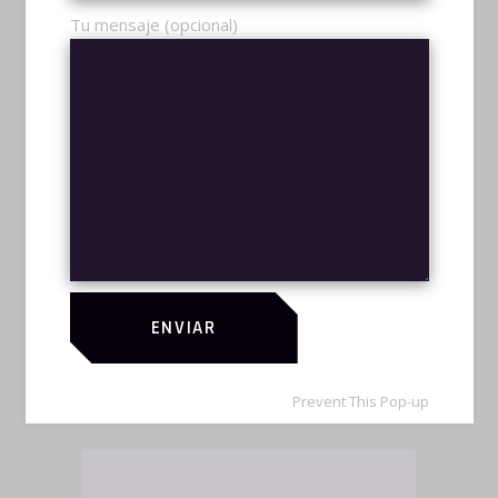
Tu mensaje (opcional)
AÑADIR AL CARRITO
ENVIAR
M-LAPTOP
$
990,00
ESPORTS
Prevent This Pop-up