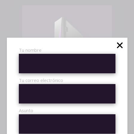
Tu nombre
AÑADIR AL CARRITO
Tu correo electrónico
R12 CASE
$
99,00
Asunto
VIDEOGAMES