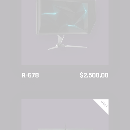
AÑADIR AL CARRITO
R-678
$
2.500,00
DOTA2
OUT!